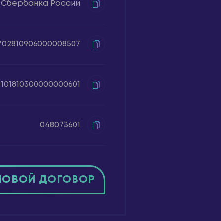
 Сбербанка России
702810906000008507
0101810300000000601
048073601
ПОВОЙ ДОГОВОР