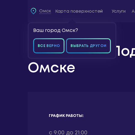
Омск
Карта поверхностей
Услуги
А
Ваш город Омск?
Главная страница
»
Контакты
Карта
поверхностей
ВСЕ ВЕРНО
ВЫБРАТЬ ДРУГОЙ
Контакты - По
Услуги
Акции
Омске
ГРАФИК РАБОТЫ:
с 9:00 до 21:00